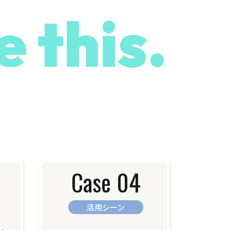
e this.
Case 04
活用シーン