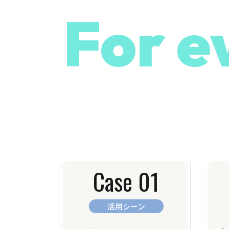
For ev
Case 01
活用シーン