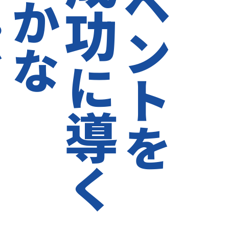
イベントを
成功
ト
かな
に
導
く