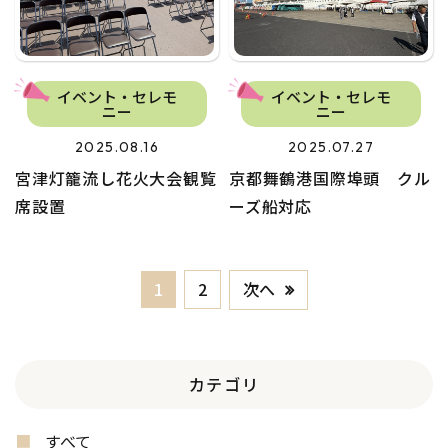
イベント・セレモ
イベント・セレモ
ニー
ニー
2025.08.16
2025.07.27
宮津灯籠流し花火大会観覧
京都舞鶴港国際埠頭 クル
席設置
ーズ船対応
次へ
1
2
カテゴリ
すべて